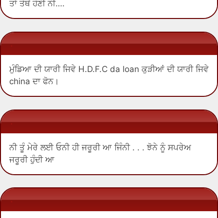
ਤਾਂ ਤੇਥੋਂ ਹੋਣੀ ਨੀ….
.
ਮੁੰਡਿਆ ਦੀ ਯਾਰੀ ਜਿਵੇ H.D.F.C da ‪loan ਕੁੜੀਆਂ ਦੀ ਯਾਰੀ ਜਿਵੇ
china ਦਾ ਫੋਨ।
.
ਨੀ ਤੂੰ ਮੇਰੇ ਲਈ ਓਨੀ ਹੀ ਜਰੂਰੀ ਆ ਜਿੰਨੀ . . . ਝੋਨੇ ਨੂੰ ਸਪਰੇਅ
ਜਰੂਰੀ ਹੁੰਦੀ ਆ
.