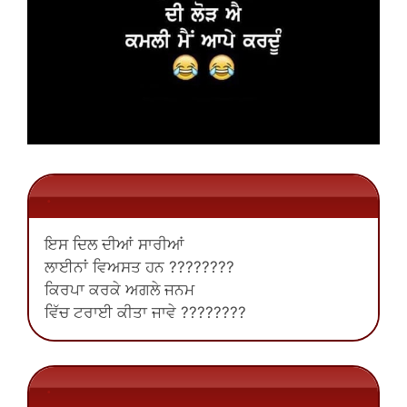
.
ਇਸ ਦਿਲ ਦੀਆਂ ਸਾਰੀਆਂ
ਲਾਈਨਾਂ ਵਿਅਸਤ ਹਨ ????????
ਕਿਰਪਾ ਕਰਕੇ ਅਗਲੇ ਜਨਮ
ਵਿੱਚ ਟਰਾਈ ਕੀਤਾ ਜਾਵੇ ????????
.