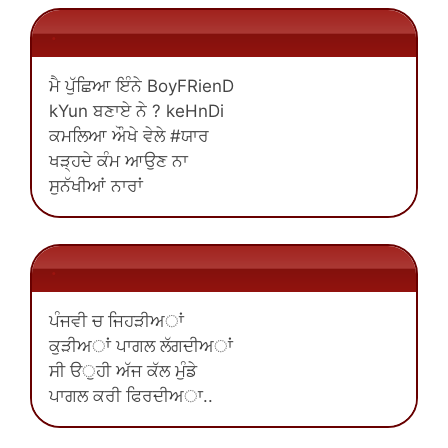
.
ਮੈ ਪੁੱਛਿਆ ਇੰਨੇ BoyFRienD
kYun ਬਣਾਏ ਨੇ ? keHnDi
ਕਮਲਿਆ ਔਖੇ ਵੇਲੇ #ਯਾਰ
ਖੜ੍ਹਦੇ ਕੰਮ ਆਉਣ ਨਾ
ਸੁਨੱਖੀਆਂ ਨਾਰਾਂ
.
ਪੰਜਵੀ ਚ ਜਿਹੜੀਅਾਂ
ਕੁੜੀਅਾਂ ਪਾਗਲ ਲੱਗਦੀਅਾਂ
ਸੀ ੳੁਹੀ ਅੱਜ ਕੱਲ ਮੁੰਡੇ
ਪਾਗਲ ਕਰੀ ਫਿਰਦੀਅਾ..