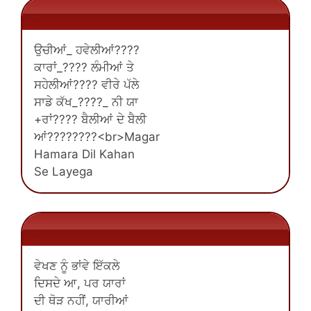
.
ਉਚੀਆਂ_ ਹਵੇਲੀਆਂ????
ਕਾਰਾਂ_???? ਲੰਮੀਆਂ ਤੇ
ਸਹੇਲੀਆਂ???? ਵੀਰੇ ਪੱਲੇ
ਸਾਡੇ ਕੱਖ_????_ ਨੀ ਯਾ
+ਰਾਂ???? ਬੈਲੀਆਂ ਦੇ ਬੈਲੀ
ਆਂ????????<br>Magar
Hamara Dil Kahan
Se Layega
.
ਵੇਖਣ ਨੂੰ ਭਾਂਵੇ ਇੱਕਲੇ
ਦਿਸਦੇ ਆ, ਪਰ ਯਾਰਾਂ
ਦੀ ਥੋੜ ਨਹੀਂ, ਯਾਰੀਆਂ