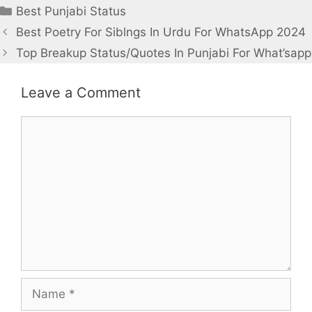
Categories
Best Punjabi Status
Post
Best Poetry For Siblngs In Urdu For WhatsApp 2024
navigation
Top Breakup Status/Quotes In Punjabi For What’sapp
Leave a Comment
Comment
Name