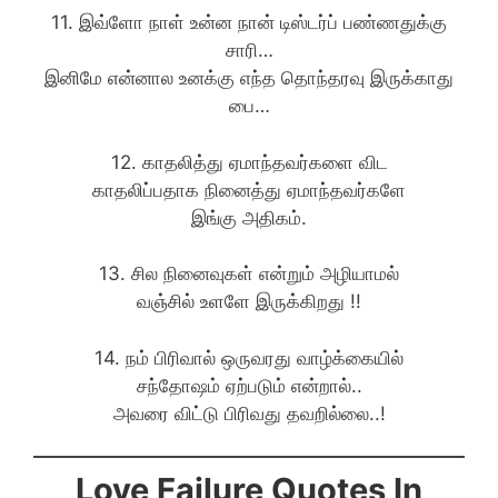
11. இவ்ளோ நாள் உன்ன நான் டிஸ்டர்ப் பண்ணதுக்கு
சாரி…
இனிமே என்னால உனக்கு எந்த தொந்தரவு இருக்காது
பை…
12. காதலித்து ஏமாந்தவர்களை விட
காதலிப்பதாக நினைத்து ஏமாந்தவர்களே
இங்கு அதிகம்.
13. சில நினைவுகள் என்றும் அழியாமல்
வஞ்சில் உளளே இருக்கிறது !!
14. நம் பிரிவால் ஒருவரது வாழ்க்கையில்
சந்தோஷம் ஏற்படும் என்றால்..
அவரை விட்டு பிரிவது தவறில்லை..!
Love Failure Quotes In