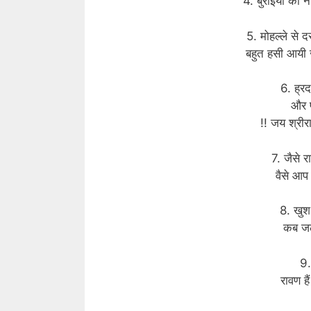
4. बुराइयों का
5. मोहल्ले से 
बहुत हसी आयी 
6. ह्र
और प
!! जय श्रीर
7. जैसे 
वैसे आप 
8. खुश
कब जले
9.
रावण ह