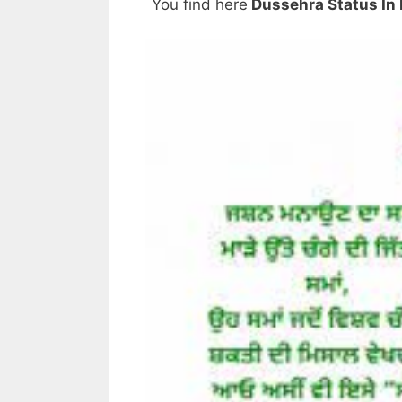
You find here
Dussehra Status In 