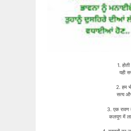
1. होत
यही सन
2. हम भी
सत्य और
3. एक रावण क
कलयुग में ल