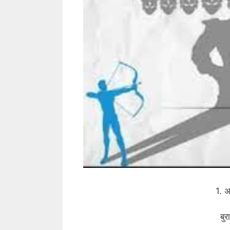
1. अ
बु